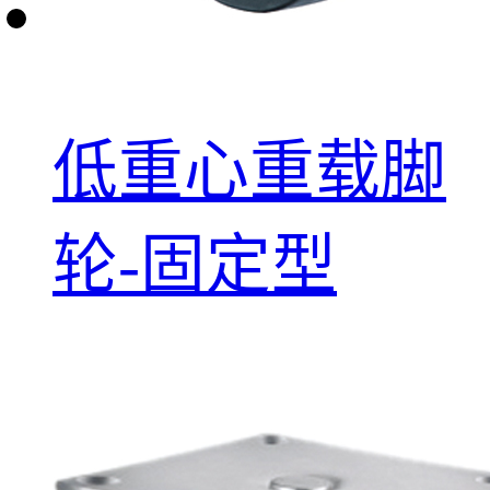
低重心重载脚
轮-固定型