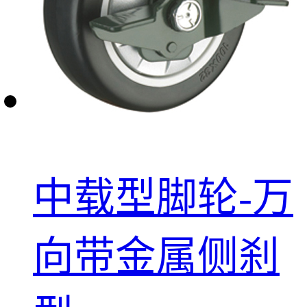
中载型脚轮-万
向带金属侧刹