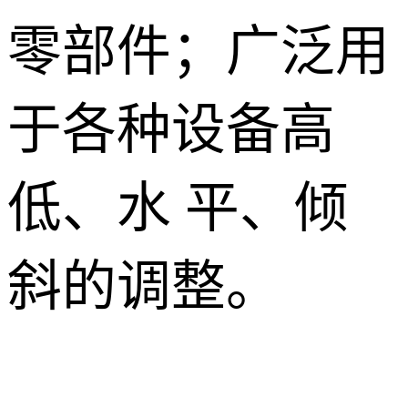
零部件；广泛用
于各种设备高
低、水 平、倾
斜的调整。