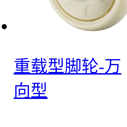
重载型脚轮-万
向型