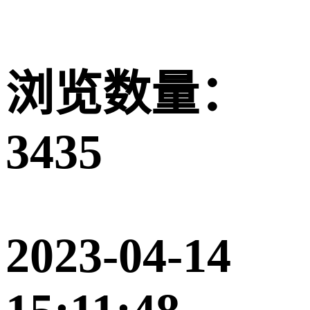
浏览数量：
3435
2023-04-14