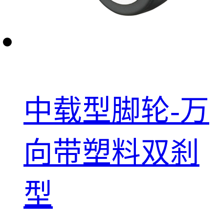
中载型脚轮-万
向带塑料双刹
型