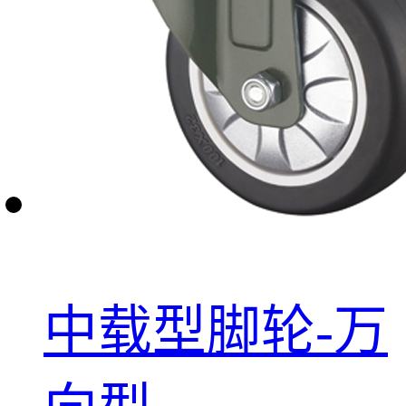
中载型脚轮-万