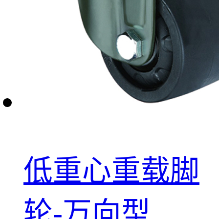
低重心重载脚
轮-万向型