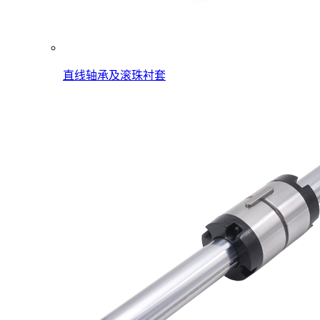
直线轴承及滚珠衬套