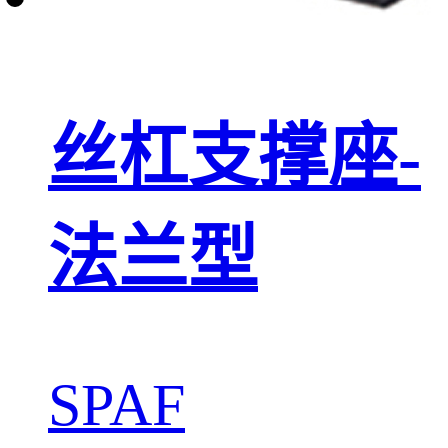
丝杠支撑座-
法兰型
SPAF