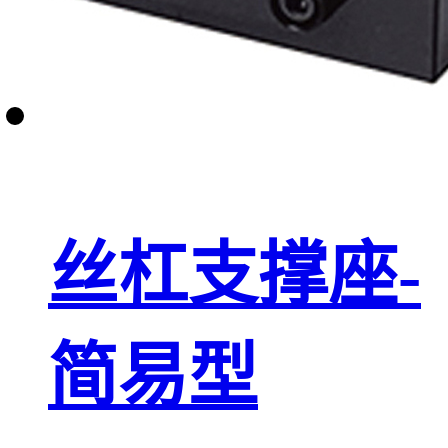
丝杠支撑座-
简易型