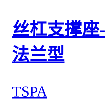
丝杠支撑座-
法兰型
TSPA