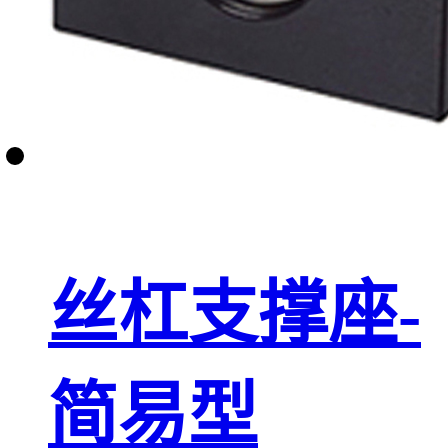
丝杠支撑座-
简易型