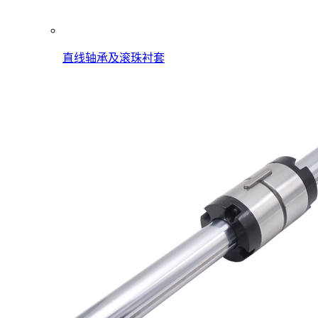
直线轴承及滚珠衬套