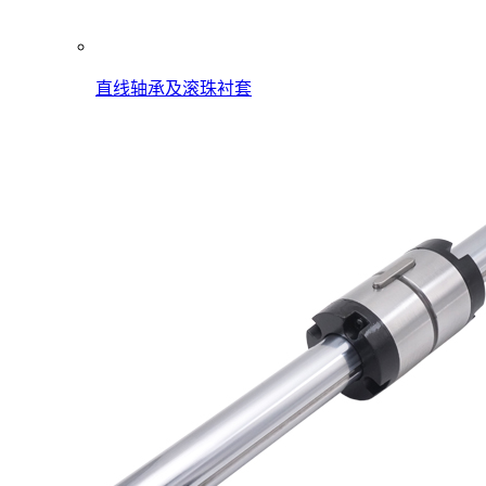
直线轴承及滚珠衬套