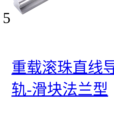
5
重载滚珠直线
轨-滑块法兰型