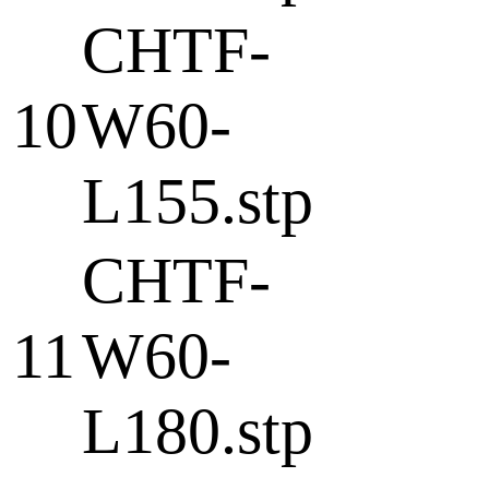
CHTF-
10
W60-
L155.stp
CHTF-
11
W60-
L180.stp