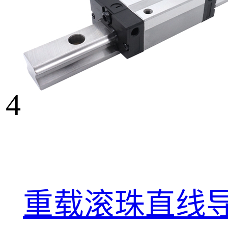
4
重载滚珠直线