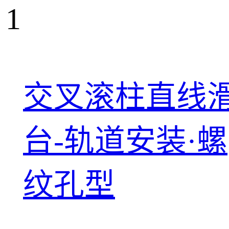
1
交叉滚柱直线
台-轨道安装·螺
纹孔型