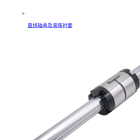
直线轴承及滚珠衬套