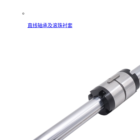
直线轴承及滚珠衬套