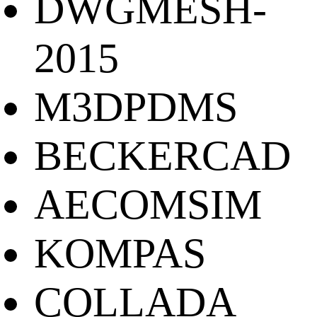
DWGMESH-
2015
M3DPDMS
BECKERCAD
AECOMSIM
KOMPAS
COLLADA