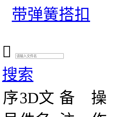
带弹簧搭扣

搜索
序
3D文
备
操