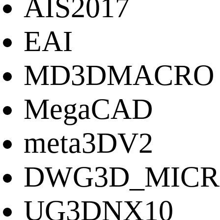
AIS2017
EAI
MD3DMACRO
MegaCAD
meta3DV2
DWG3D_MICR
UG3DNX10