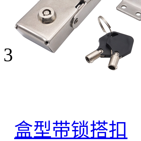
3
盒型带锁搭扣