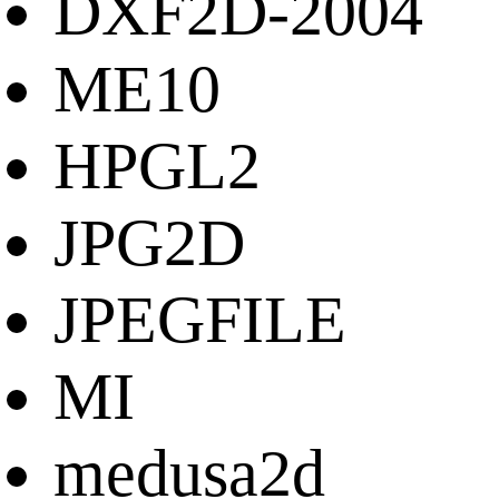
DXF2D-2004
ME10
HPGL2
JPG2D
JPEGFILE
MI
medusa2d