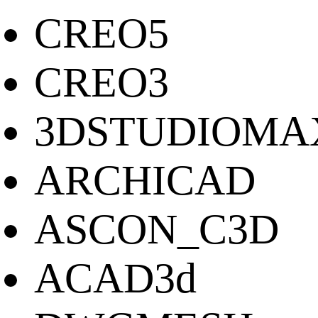
CREO5
CREO3
3DSTUDIOMA
ARCHICAD
ASCON_C3D
ACAD3d