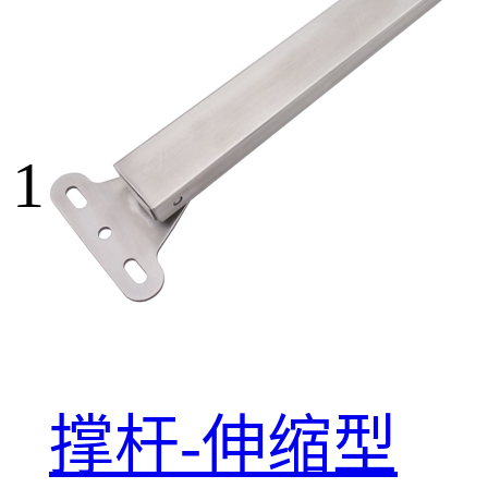
1
撑杆-伸缩型