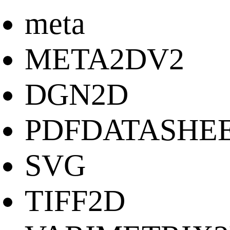
meta
META2DV2
DGN2D
PDFDATASHE
SVG
TIFF2D