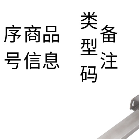
类
序
商品
备
型
号
信息
注
码