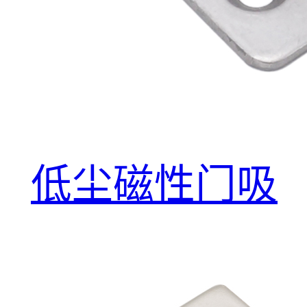
低尘磁性门吸