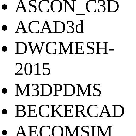
ASCON_C3D
ACAD3d
DWGMESH-
2015
M3DPDMS
BECKERCAD
AECOMSIM