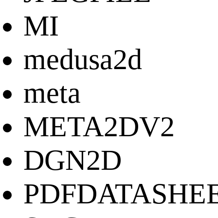
MI
medusa2d
meta
META2DV2
DGN2D
PDFDATASHE