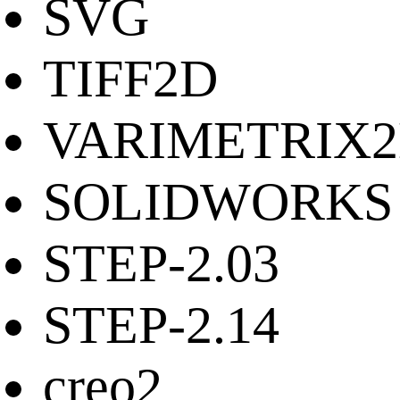
SVG
TIFF2D
VARIMETRIX
SOLIDWORKS
STEP-2.03
STEP-2.14
creo2