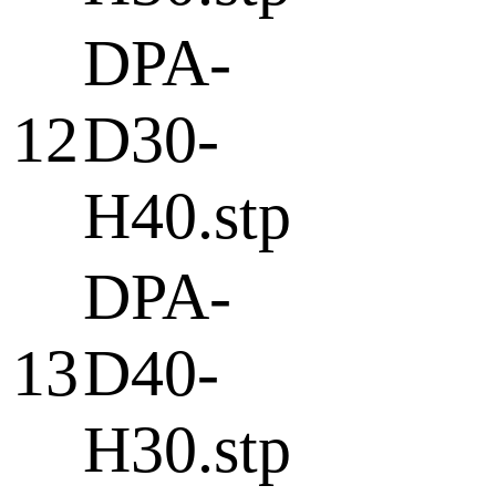
DPA-
12
D30-
H40.stp
DPA-
13
D40-
H30.stp