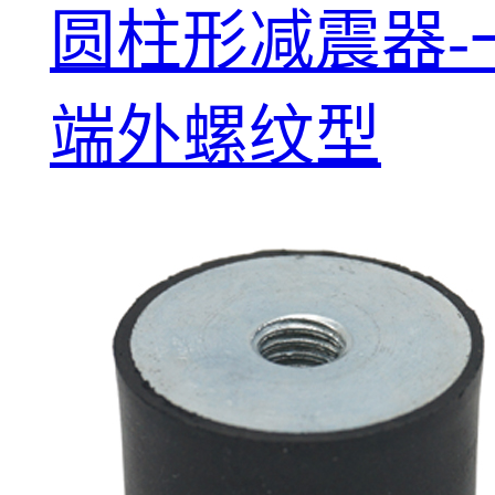
圆柱形减震器-
端外螺纹型