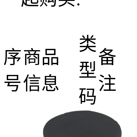
类
序
商品
备
型
号
信息
注
码