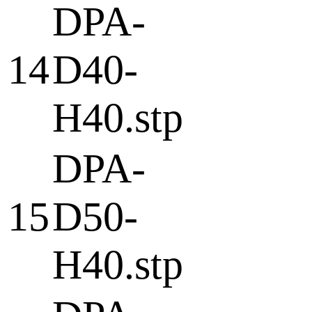
DPA-
14
D40-
H40.stp
DPA-
15
D50-
H40.stp