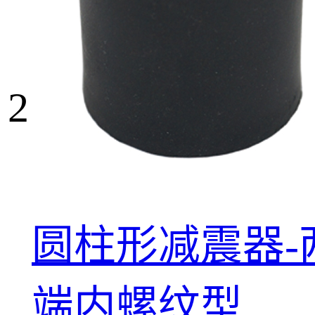
2
圆柱形减震器-
端内螺纹型