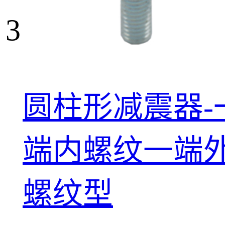
3
圆柱形减震器-
端内螺纹一端
螺纹型