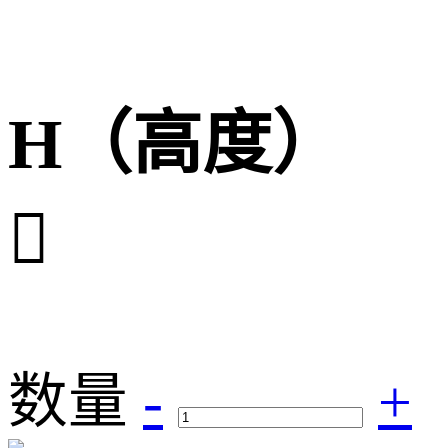
H（高度）

数量
-
+