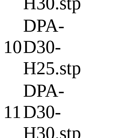
H30.stp
DPA-
10
D30-
H25.stp
DPA-
11
D30-
H30.stp