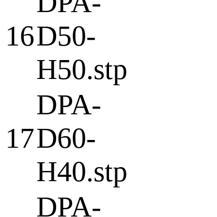
DPA-
16
D50-
H50.stp
DPA-
17
D60-
H40.stp
DPA-