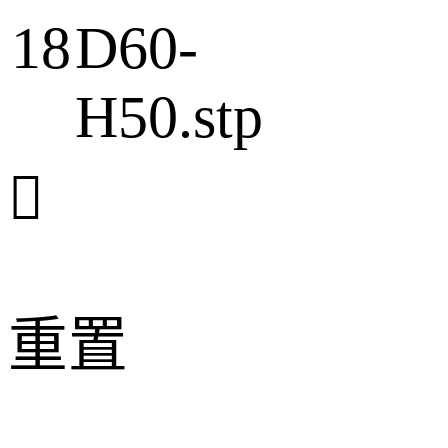
18
D60-
H50.stp

重置