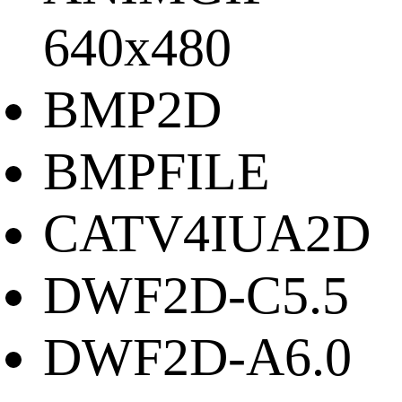
640x480
BMP2D
BMPFILE
CATV4IUA2D
DWF2D-C5.5
DWF2D-A6.0