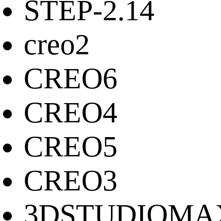
STEP-2.14
creo2
CREO6
CREO4
CREO5
CREO3
3DSTUDIOMA