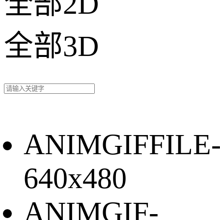
全部2D
全部3D
ANIMGIFFILE
640x480
ANIMGIF-