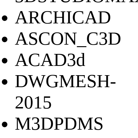
ARCHICAD
ASCON_C3D
ACAD3d
DWGMESH-
2015
M3DPDMS