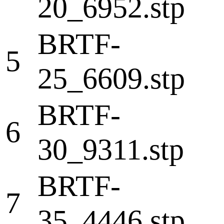
20_6952.stp
BRTF-
5
25_6609.stp
BRTF-
6
30_9311.stp
BRTF-
7
35_4446.stp