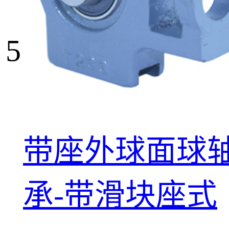
5
带座外球面球
承-带滑块座式