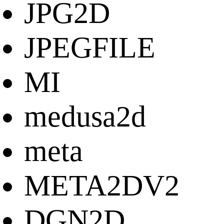
JPG2D
JPEGFILE
MI
medusa2d
meta
META2DV2
DGN2D