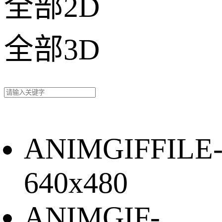
全部2D
全部3D
ANIMGIFFILE
640x480
ANIMGIF-