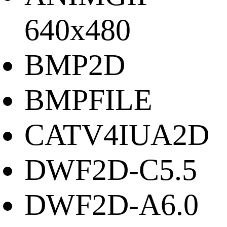
640x480
BMP2D
BMPFILE
CATV4IUA2D
DWF2D-C5.5
DWF2D-A6.0