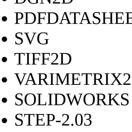
PDFDATASHE
SVG
TIFF2D
VARIMETRIX
SOLIDWORKS
STEP-2.03