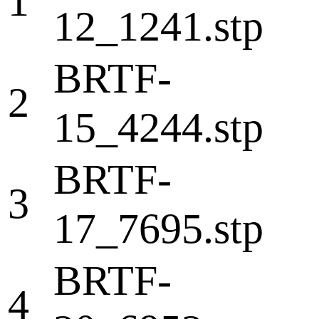
1
12_1241.stp
BRTF-
2
15_4244.stp
BRTF-
3
17_7695.stp
BRTF-
4