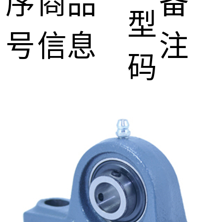
序
商品
备
型
号
信息
注
码