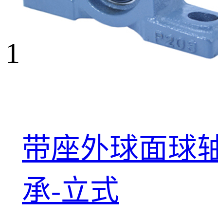
1
带座外球面球
承-立式