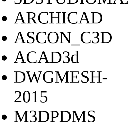
ARCHICAD
ASCON_C3D
ACAD3d
DWGMESH-
2015
M3DPDMS