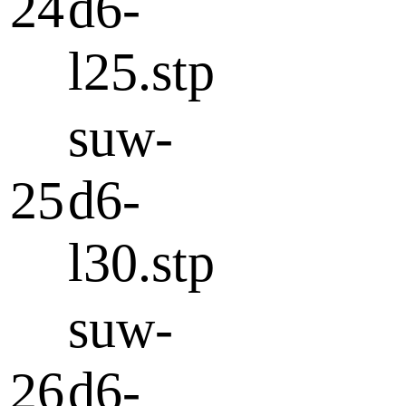
24
d6-
l25.stp
suw-
25
d6-
l30.stp
suw-
26
d6-