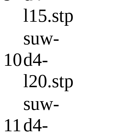
l15.stp
suw-
10
d4-
l20.stp
suw-
11
d4-