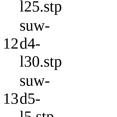
l25.stp
suw-
12
d4-
l30.stp
suw-
13
d5-
l5.stp