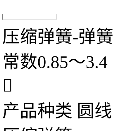
压缩弹簧-弹簧
常数0.85～3.4

产品种类
圆线