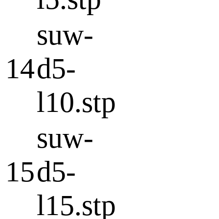
suw-
14
d5-
l10.stp
suw-
15
d5-
l15.stp