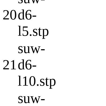
20
d6-
l5.stp
suw-
21
d6-
l10.stp
suw-