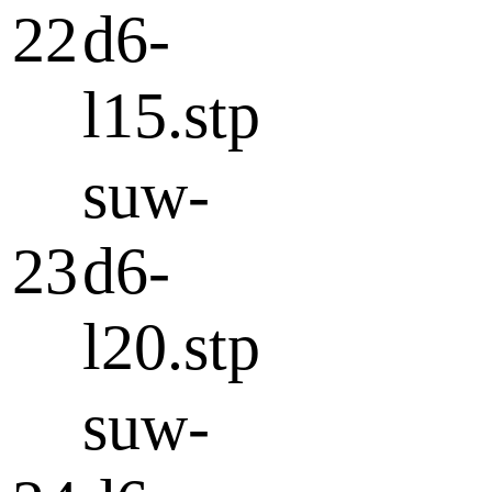
22
d6-
l15.stp
suw-
23
d6-
l20.stp
suw-