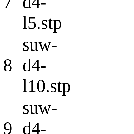
7
d4-
l5.stp
suw-
8
d4-
l10.stp
suw-
9
d4-