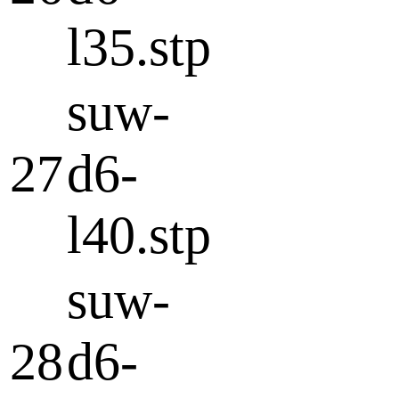
l35.stp
suw-
27
d6-
l40.stp
suw-
28
d6-