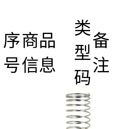
类
序
商品
备
型
号
信息
注
码