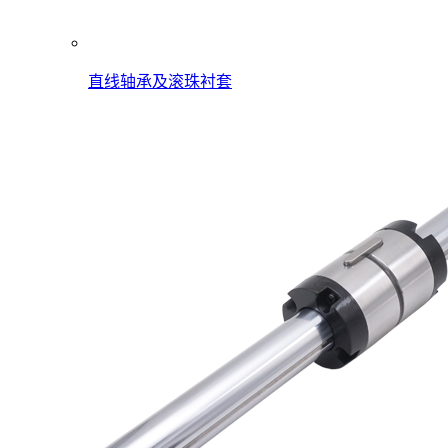
直线轴承及滚珠衬套