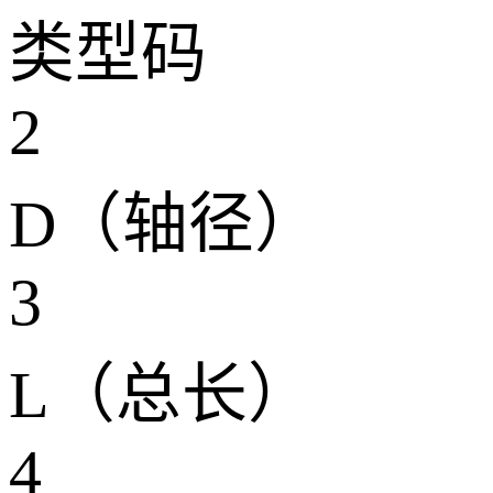
类型码
2
D（轴径）
3
L（总长）
4