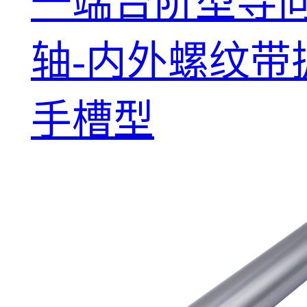
一端台阶型导
轴-内外螺纹带
手槽型