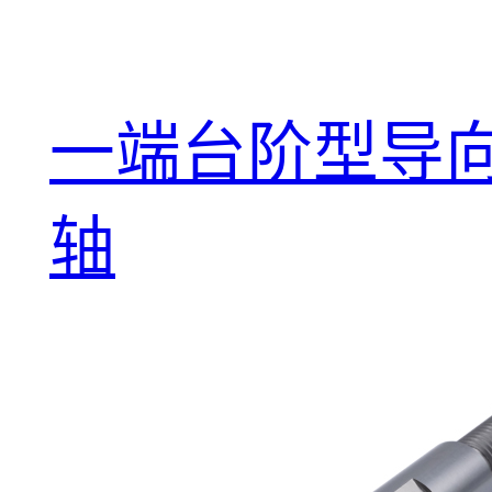
一端台阶型导
轴