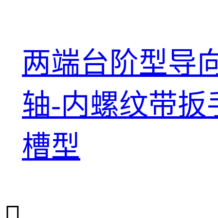
两端台阶型导
轴-内螺纹带扳
槽型
