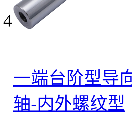
4
一端台阶型导
轴-内外螺纹型