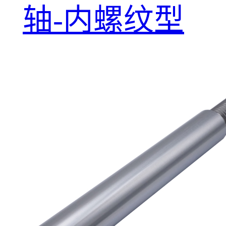
轴-内螺纹型