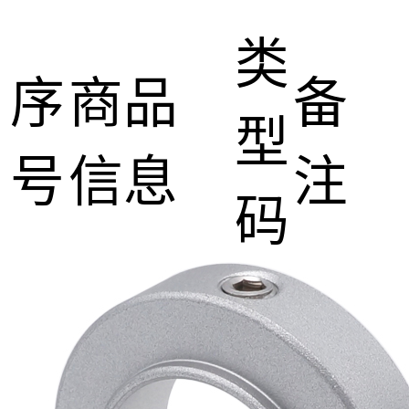
类
序
商品
备
型
号
信息
注
码