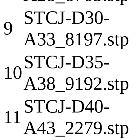
STCJ-D30-
9
A33_8197.stp
STCJ-D35-
10
A38_9192.stp
STCJ-D40-
11
A43_2279.stp