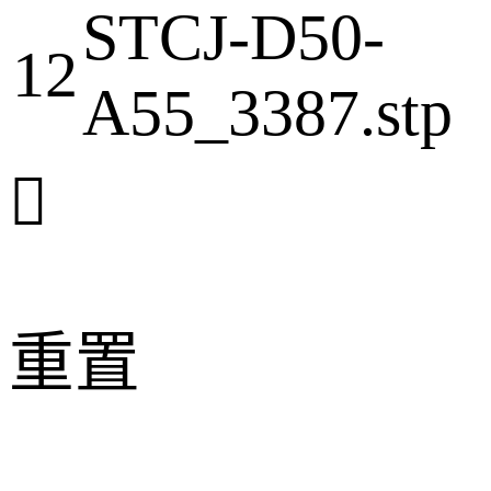
STCJ-D50-
12
A55_3387.stp

重置