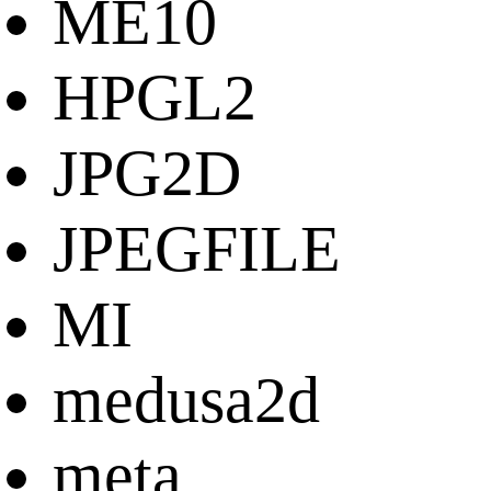
ME10
HPGL2
JPG2D
JPEGFILE
MI
medusa2d
meta