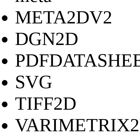
META2DV2
DGN2D
PDFDATASHE
SVG
TIFF2D
VARIMETRIX