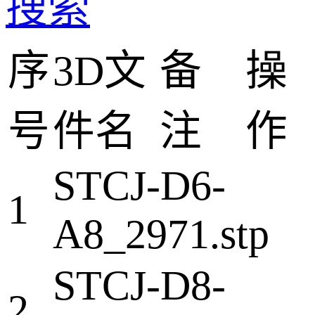
搜索
序
3D文
备
操
号
件名
注
作
STCJ-D6-
1
A8_2971.stp
STCJ-D8-
2