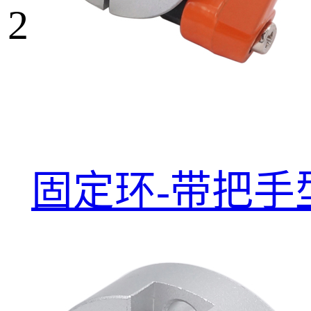
2
固定环-带把手