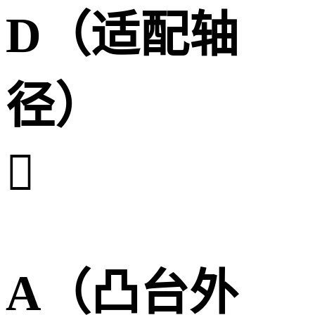
D（适配轴
径）

A（凸台外