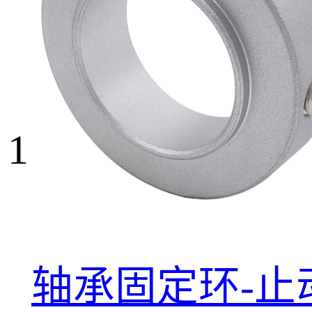
1
轴承固定环-止