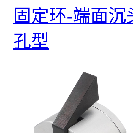
固定环-端面沉
孔型