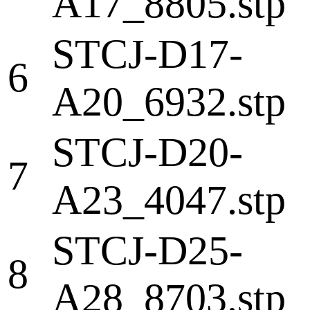
A17_8805.stp
STCJ-D17-
6
A20_6932.stp
STCJ-D20-
7
A23_4047.stp
STCJ-D25-
8
A28_8703.stp