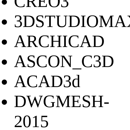
CREO3
3DSTUDIOMA
ARCHICAD
ASCON_C3D
ACAD3d
DWGMESH-
2015