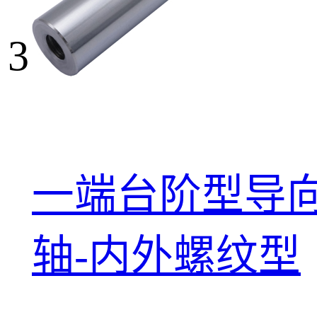
3
一端台阶型导
轴-内外螺纹型