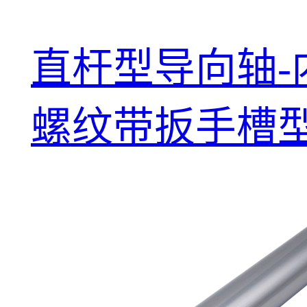
直杆型导向轴-
螺纹带扳手槽