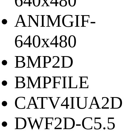
640x480
ANIMGIF-
640x480
BMP2D
BMPFILE
CATV4IUA2D
DWF2D-C5.5