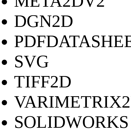
META2DV2
DGN2D
PDFDATASHE
SVG
TIFF2D
VARIMETRIX
SOLIDWORKS