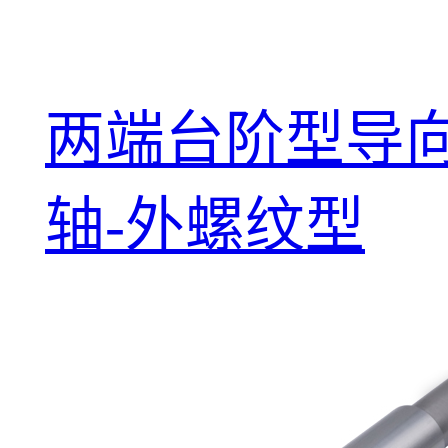
两端台阶型导
轴-外螺纹型