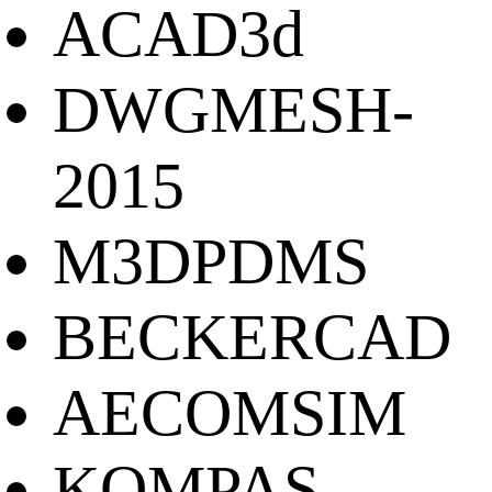
ACAD3d
DWGMESH-
2015
M3DPDMS
BECKERCAD
AECOMSIM
KOMPAS