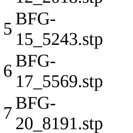
BFG-
5
15_5243.stp
BFG-
6
17_5569.stp
BFG-
7
20_8191.stp