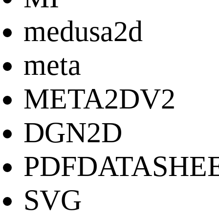
medusa2d
meta
META2DV2
DGN2D
PDFDATASHE
SVG