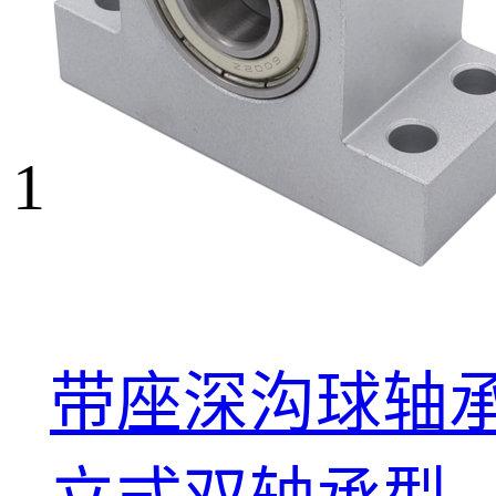
1
带座深沟球轴承