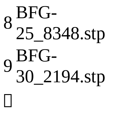
BFG-
8
25_8348.stp
BFG-
9
30_2194.stp
