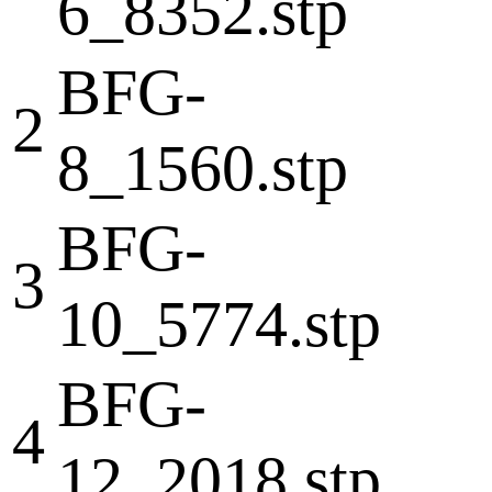
6_8352.stp
BFG-
2
8_1560.stp
BFG-
3
10_5774.stp
BFG-
4
12_2018.stp