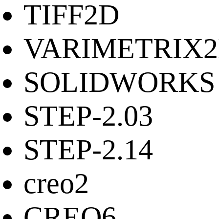
TIFF2D
VARIMETRIX
SOLIDWORKS
STEP-2.03
STEP-2.14
creo2
CREO6