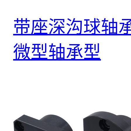
带座深沟球轴承
微型轴承型