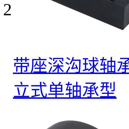
2
带座深沟球轴承
立式单轴承型