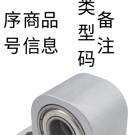
类
序
商品
备
型
号
信息
注
码