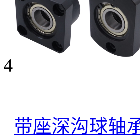
4
带座深沟球轴承