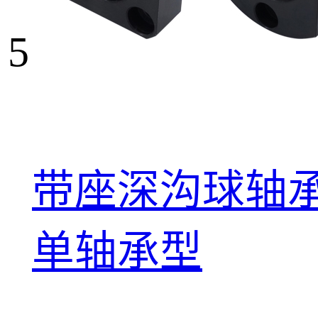
5
带座深沟球轴承
单轴承型