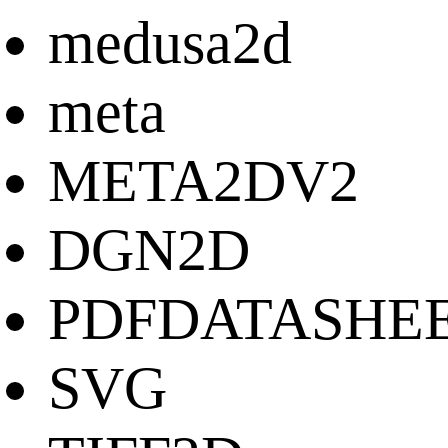
medusa2d
meta
META2DV2
DGN2D
PDFDATASHE
SVG