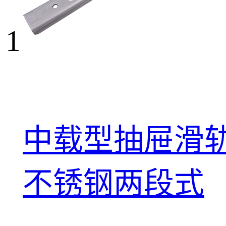
1
中载型抽屉滑轨
不锈钢两段式