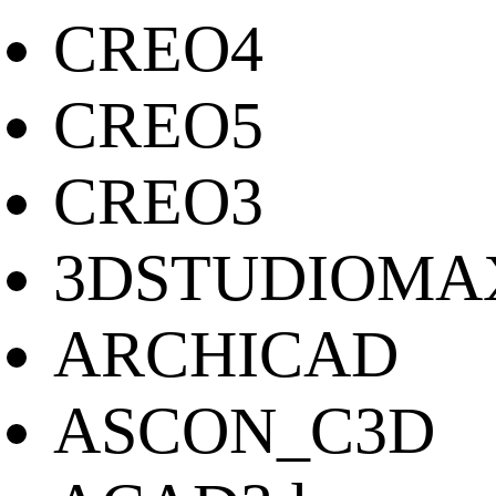
CREO4
CREO5
CREO3
3DSTUDIOMA
ARCHICAD
ASCON_C3D