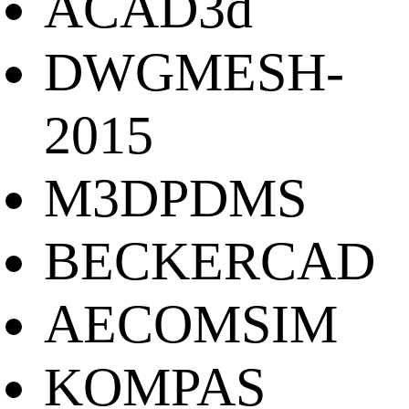
ACAD3d
DWGMESH-
2015
M3DPDMS
BECKERCAD
AECOMSIM
KOMPAS