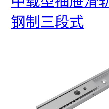
中载型抽屉滑轨
钢制三段式