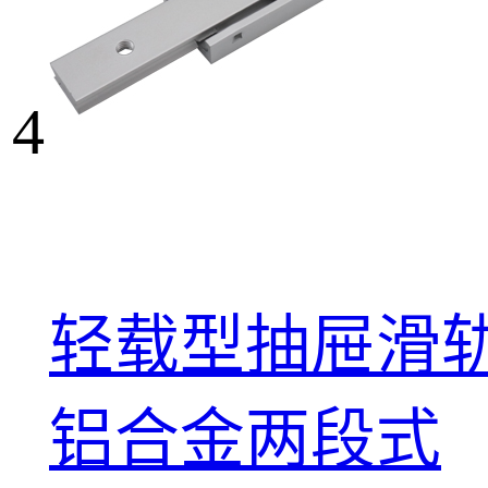
4
轻载型抽屉滑轨
铝合金两段式