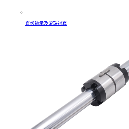
直线轴承及滚珠衬套