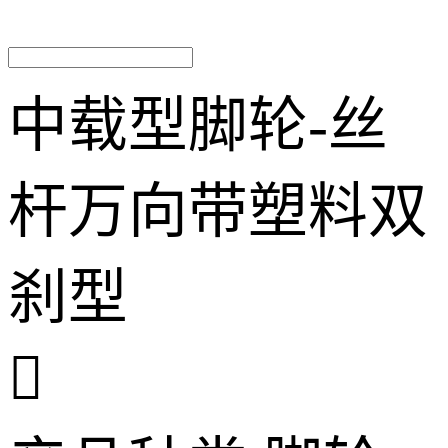
中载型脚轮-丝
杆万向带塑料双
刹型
