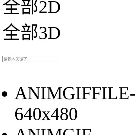
全部2D
全部3D
ANIMGIFFILE
640x480
ANIMGIF-