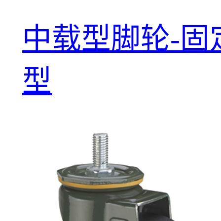
中载型脚轮-固
型