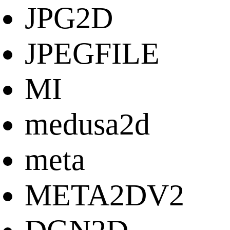
JPG2D
JPEGFILE
MI
medusa2d
meta
META2DV2