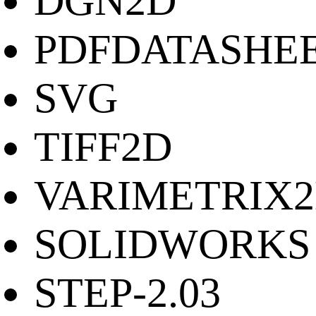
DGN2D
PDFDATASHE
SVG
TIFF2D
VARIMETRIX
SOLIDWORKS
STEP-2.03