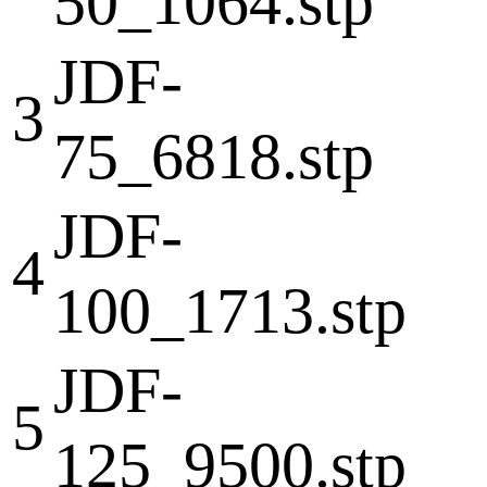
50_1064.stp
JDF-
3
75_6818.stp
JDF-
4
100_1713.stp
JDF-
5
125_9500.stp