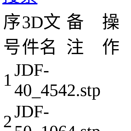
序
3D文
备
操
号
件名
注
作
JDF-
1
40_4542.stp
JDF-
2