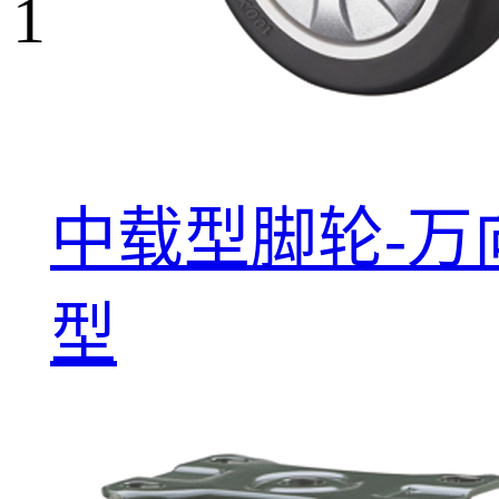
1
中载型脚轮-万
型