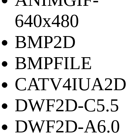
640x480
BMP2D
BMPFILE
CATV4IUA2D
DWF2D-C5.5
DWF2D-A6.0