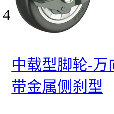
4
中载型脚轮-万
带金属侧刹型