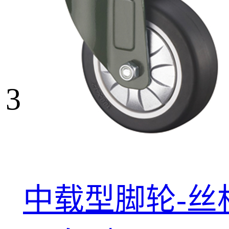
3
中载型脚轮-丝