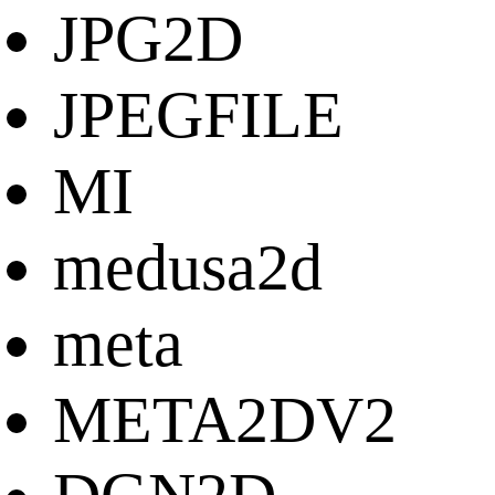
JPG2D
JPEGFILE
MI
medusa2d
meta
META2DV2