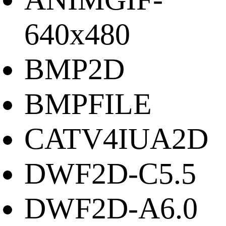
640x480
BMP2D
BMPFILE
CATV4IUA2D
DWF2D-C5.5
DWF2D-A6.0