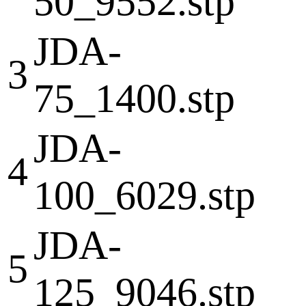
50_9552.stp
JDA-
3
75_1400.stp
JDA-
4
100_6029.stp
JDA-
5
125_9046.stp