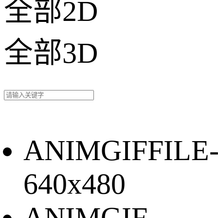
全部2D
全部3D
ANIMGIFFILE
640x480
ANIMGIF-