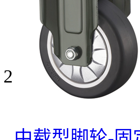
2
中载型脚轮-固