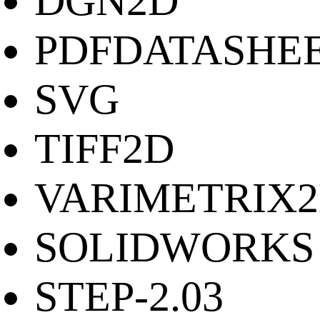
DGN2D
PDFDATASHE
SVG
TIFF2D
VARIMETRIX
SOLIDWORKS
STEP-2.03