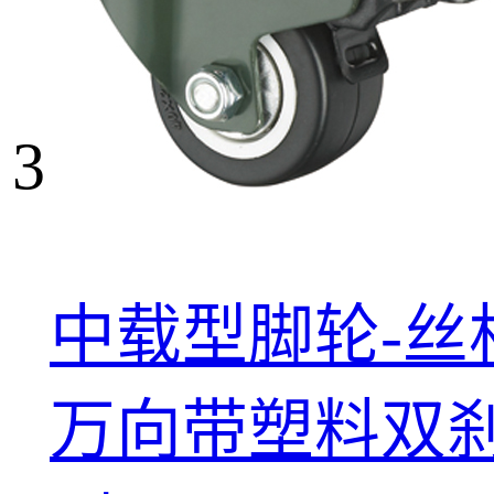
3
中载型脚轮-丝
万向带塑料双