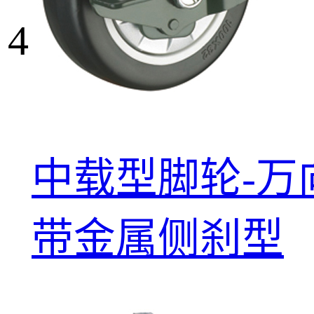
4
中载型脚轮-万
带金属侧刹型