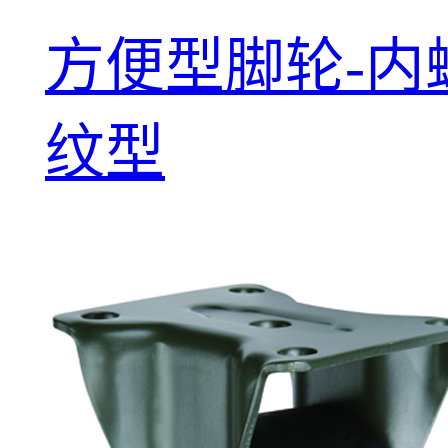
方便型脚轮-内
纹型