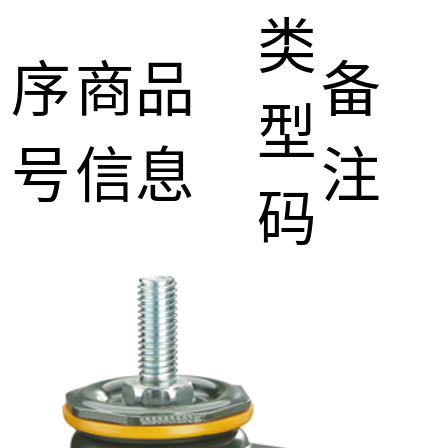
类
序
商品
备
型
号
信息
注
码