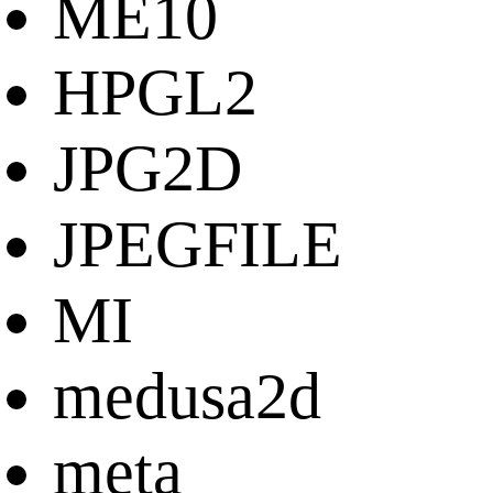
ME10
HPGL2
JPG2D
JPEGFILE
MI
medusa2d
meta