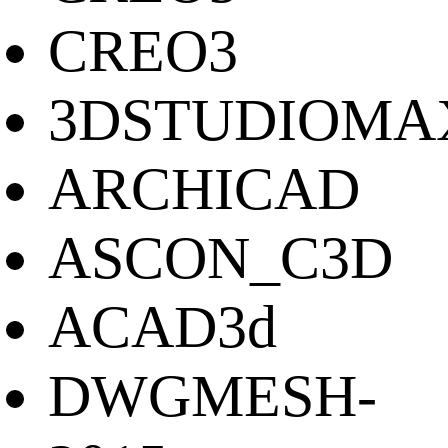
CREO3
3DSTUDIOMA
ARCHICAD
ASCON_C3D
ACAD3d
DWGMESH-