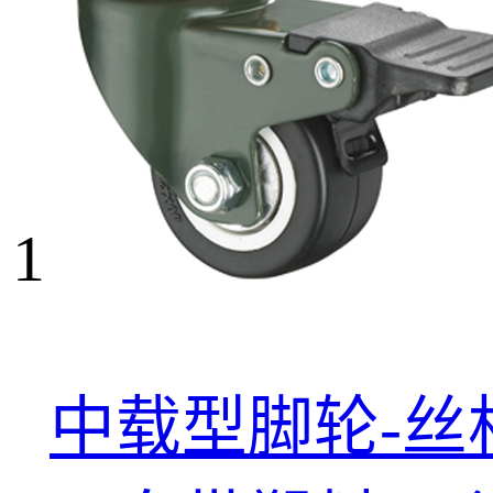
1
中载型脚轮-丝