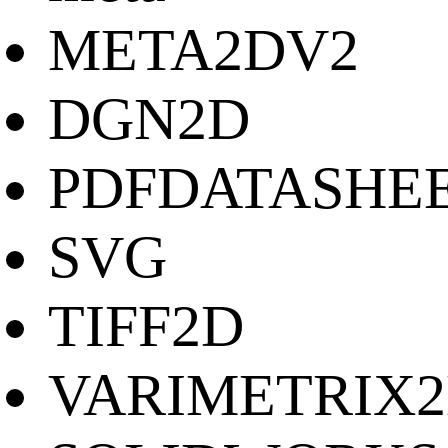
META2DV2
DGN2D
PDFDATASHE
SVG
TIFF2D
VARIMETRIX