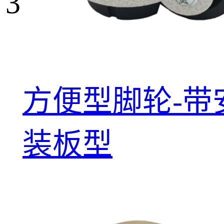
3
方便型脚轮-带
装板型