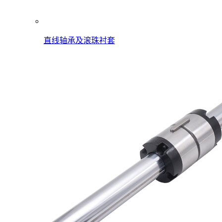
直线轴承及滚珠衬套