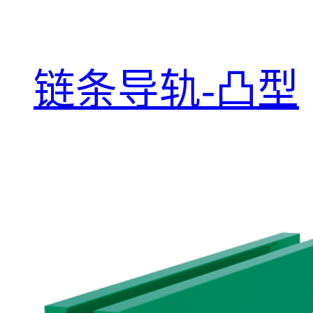
链条导轨-凸型