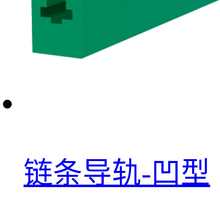
链条导轨-凹型