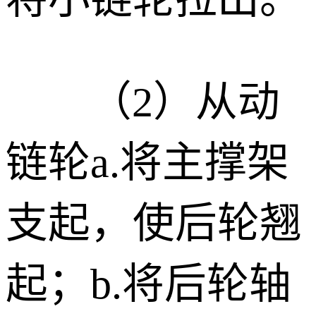
（2）
从动
链轮
a.
将主撑架
支起，使后轮翘
起；
b.
将后轮轴