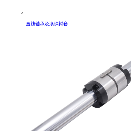
直线轴承及滚珠衬套