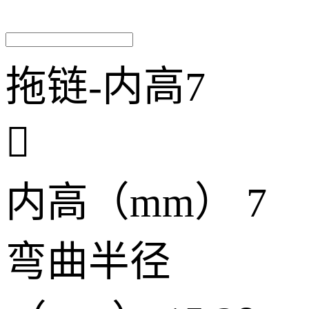
拖链-内高7

内高（mm）
7
弯曲半径