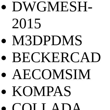
DWGMESH-
2015
M3DPDMS
BECKERCAD
AECOMSIM
KOMPAS
COLLADA