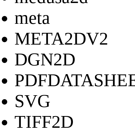
meta
META2DV2
DGN2D
PDFDATASHE
SVG
TIFF2D