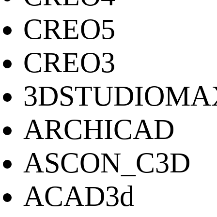
CREO5
CREO3
3DSTUDIOMA
ARCHICAD
ASCON_C3D
ACAD3d