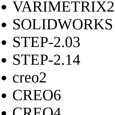
VARIMETRIX
SOLIDWORKS
STEP-2.03
STEP-2.14
creo2
CREO6
CREO4