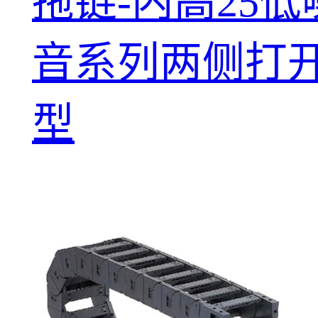
拖链-内高25低
音系列两侧打
型