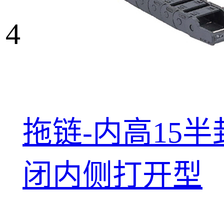
4
拖链-内高15半
闭内侧打开型