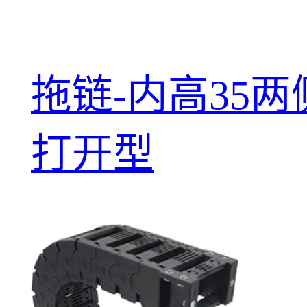
拖链-内高35两
打开型