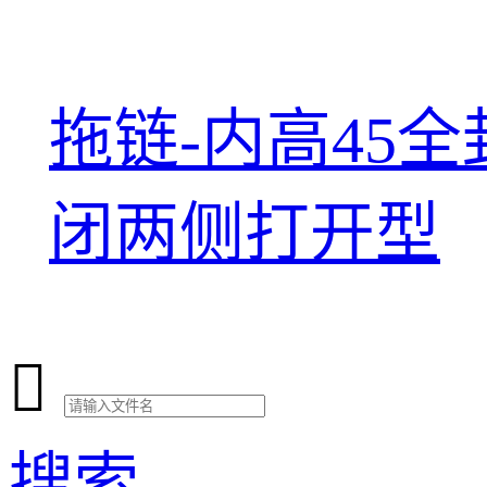
拖链-内高45全
闭两侧打开型

搜索