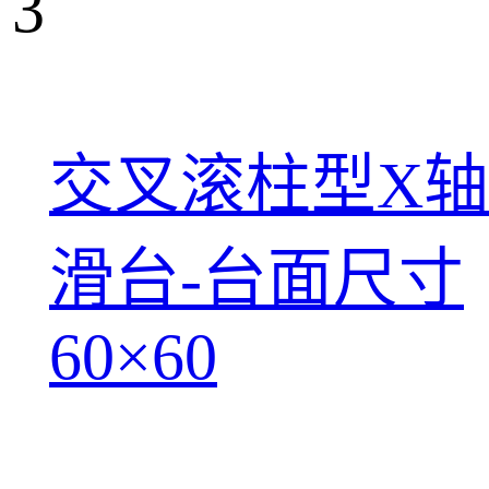
3
交叉滚柱型X轴
滑台-台面尺寸
60×60