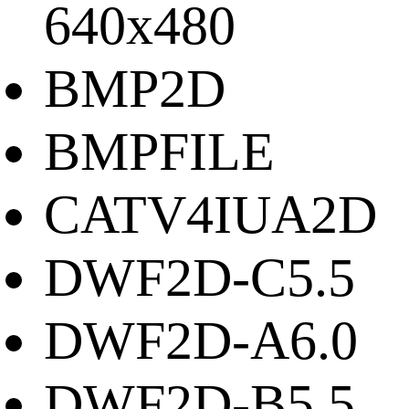
640x480
BMP2D
BMPFILE
CATV4IUA2D
DWF2D-C5.5
DWF2D-A6.0
DWF2D-B5.5