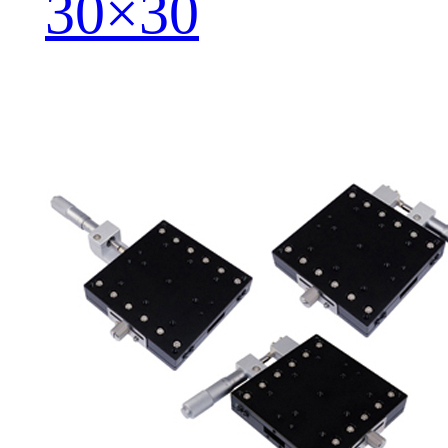
30×30