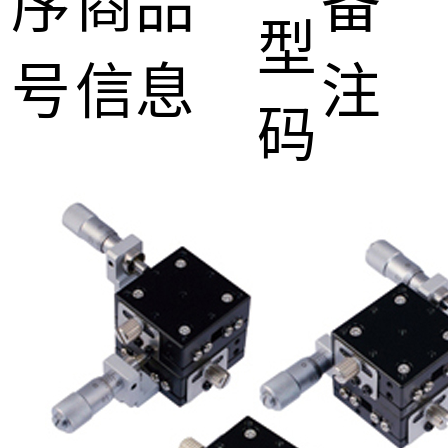
序
商品
备
型
号
信息
注
码