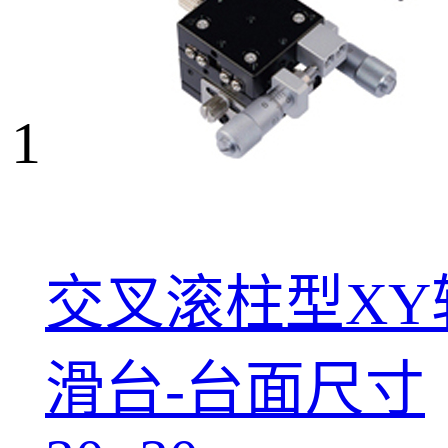
1
交叉滚柱型XY
滑台-台面尺寸