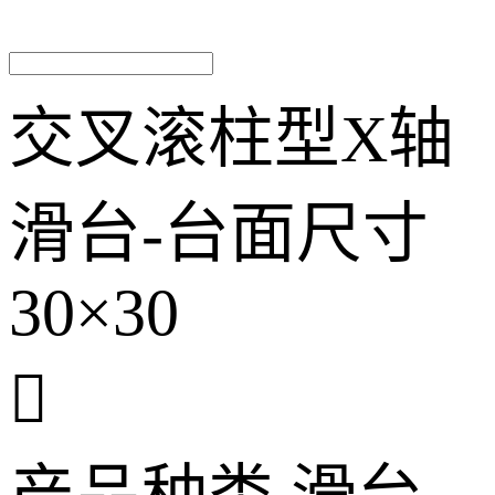
交叉滚柱型X轴
滑台-台面尺寸
30×30
