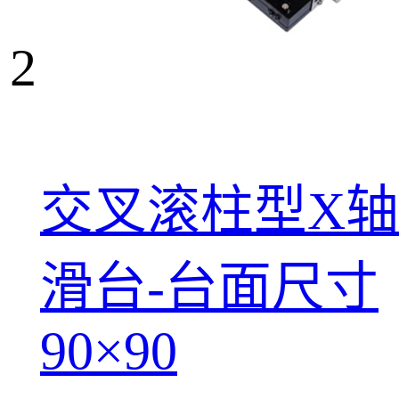
2
交叉滚柱型X轴
滑台-台面尺寸
90×90