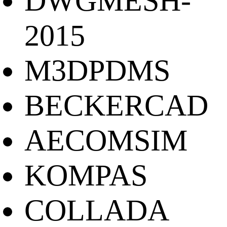
DWGMESH-
2015
M3DPDMS
BECKERCAD
AECOMSIM
KOMPAS
COLLADA