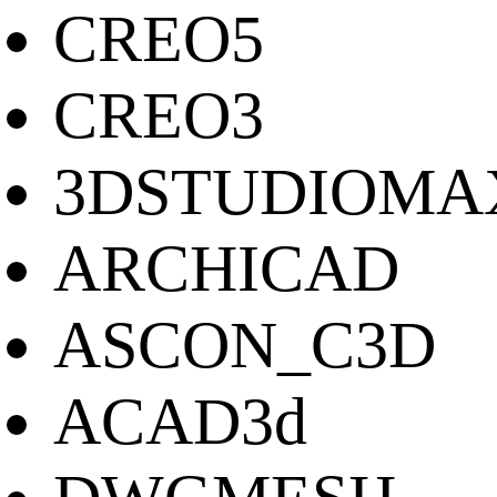
CREO5
CREO3
3DSTUDIOMA
ARCHICAD
ASCON_C3D
ACAD3d