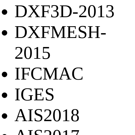
DXF3D-2013
DXFMESH-
2015
IFCMAC
IGES
AIS2018