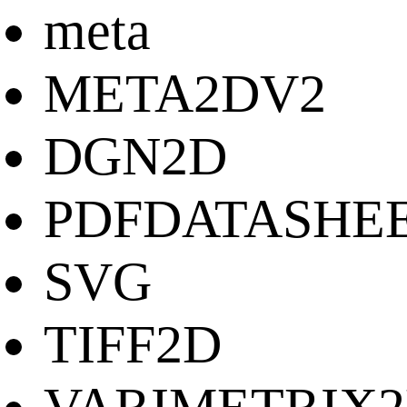
meta
META2DV2
DGN2D
PDFDATASHE
SVG
TIFF2D