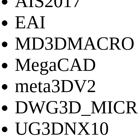
AIS2017
EAI
MD3DMACRO
MegaCAD
meta3DV2
DWG3D_MICR
UG3DNX10