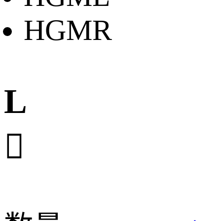
HGMR
L
