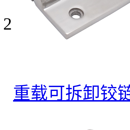
2
重载可拆卸铰