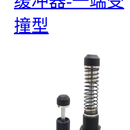
缓冲器-一端受
撞型