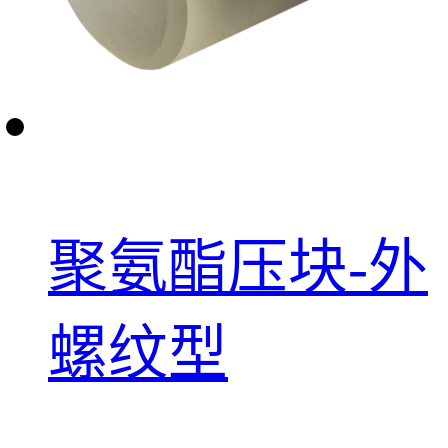
聚氨酯压块-外
螺纹型