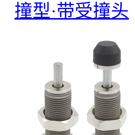
撞型·带受撞头