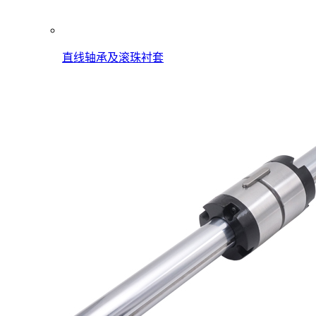
直线轴承及滚珠衬套