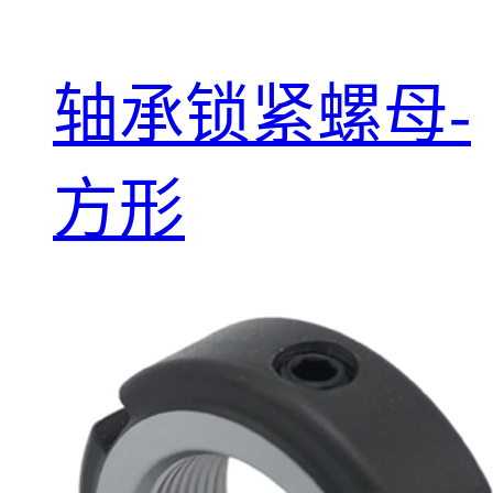
轴承锁紧螺母-
方形