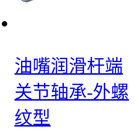
油嘴润滑杆端
关节轴承-外螺
纹型