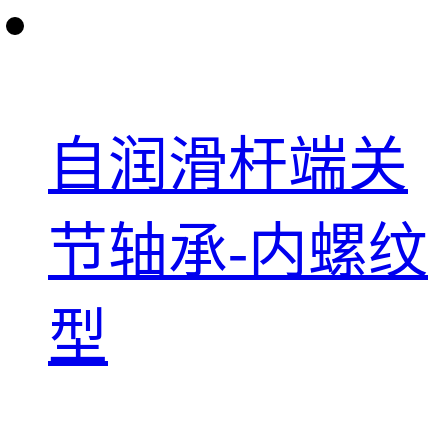
自润滑杆端关
节轴承-内螺纹
型