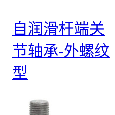
自润滑杆端关
节轴承-外螺纹
型