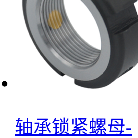
轴承锁紧螺母-