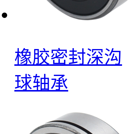
橡胶密封深沟
球轴承