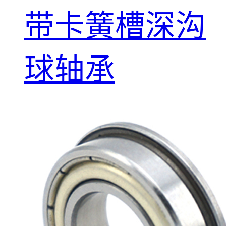
带卡簧槽深沟
球轴承