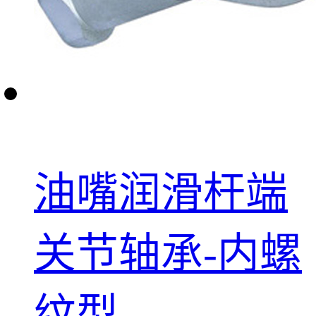
油嘴润滑杆端
关节轴承-内螺
纹型