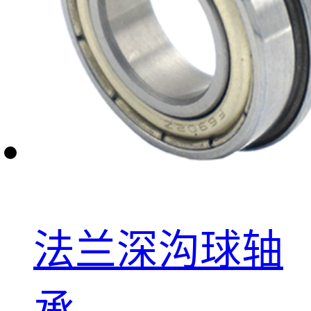
法兰深沟球轴
承