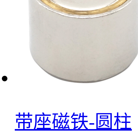
带座磁铁-圆柱