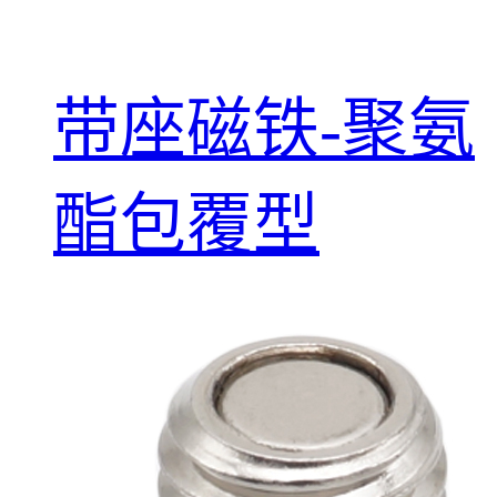
带座磁铁-聚氨
酯包覆型