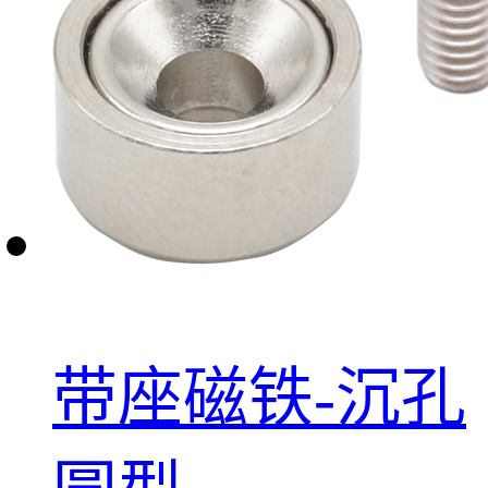
带座磁铁-沉孔