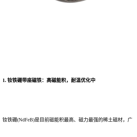
1. 钕铁硼带座磁铁：高磁能积，耐温优化中
钕铁硼(NdFeB)是目前磁能积最高、磁力最强的稀土磁材，广