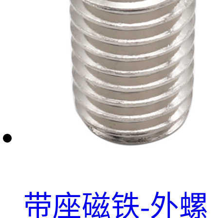
带座磁铁-外螺