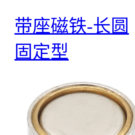
带座磁铁-长圆
固定型