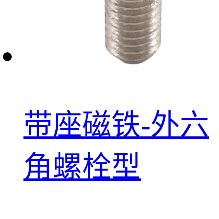
带座磁铁-外六
角螺栓型