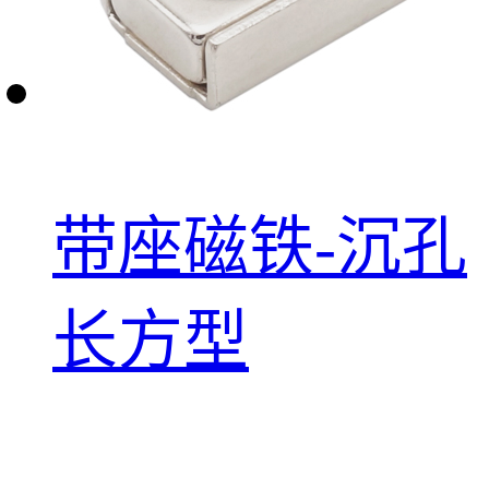
带座磁铁-沉孔
长方型