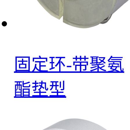
固定环-带聚氨
酯垫型