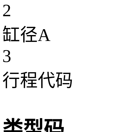
2
缸径A
3
行程代码
类型码