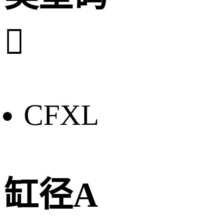

CFXL
缸径A