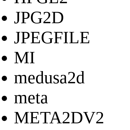
JPG2D
JPEGFILE
MI
medusa2d
meta
META2DV2