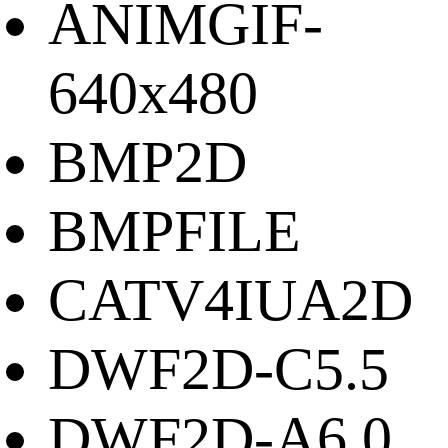
ANIMGIF-
640x480
BMP2D
BMPFILE
CATV4IUA2D
DWF2D-C5.5
DWF2D-A6.0