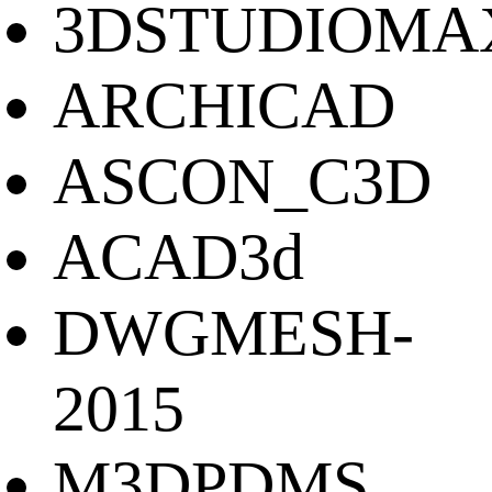
3DSTUDIOMA
ARCHICAD
ASCON_C3D
ACAD3d
DWGMESH-
2015
M3DPDMS