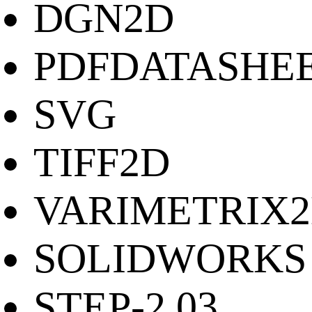
DGN2D
PDFDATASHE
SVG
TIFF2D
VARIMETRIX
SOLIDWORKS
STEP-2.03