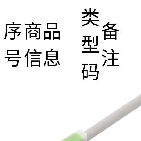
类
序
商品
备
型
号
信息
注
码