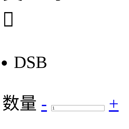

DSB
数量
-
+