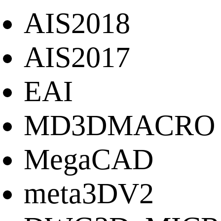
AIS2018
AIS2017
EAI
MD3DMACRO
MegaCAD
meta3DV2