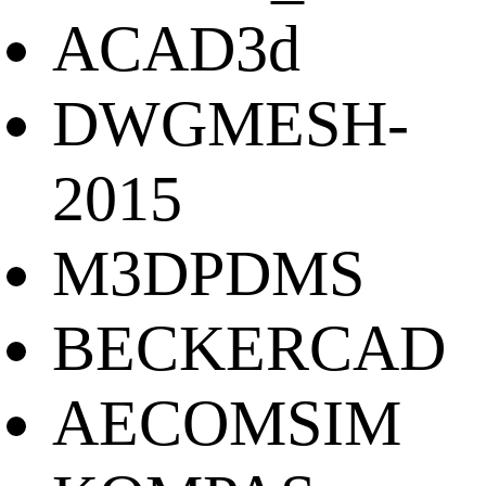
ACAD3d
DWGMESH-
2015
M3DPDMS
BECKERCAD
AECOMSIM