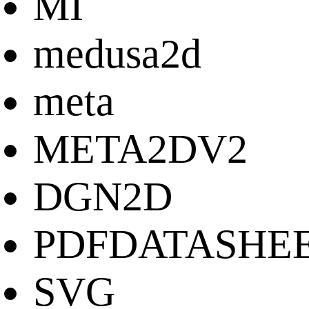
MI
medusa2d
meta
META2DV2
DGN2D
PDFDATASHE
SVG