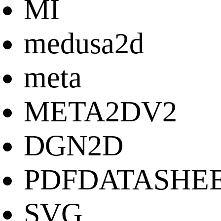
MI
medusa2d
meta
META2DV2
DGN2D
PDFDATASHE
SVG