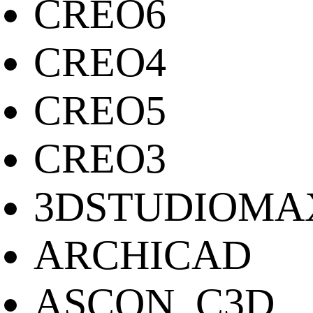
CREO6
CREO4
CREO5
CREO3
3DSTUDIOMA
ARCHICAD
ASCON_C3D