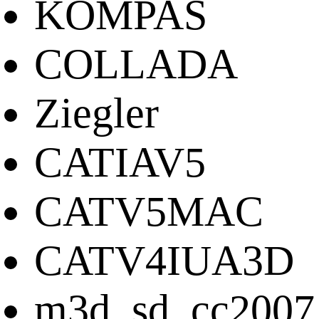
KOMPAS
COLLADA
Ziegler
CATIAV5
CATV5MAC
CATV4IUA3D
m3d_sd_cc2007