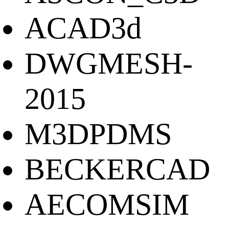
ACAD3d
DWGMESH-
2015
M3DPDMS
BECKERCAD
AECOMSIM