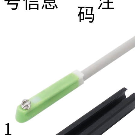
号
信息
注
码
1