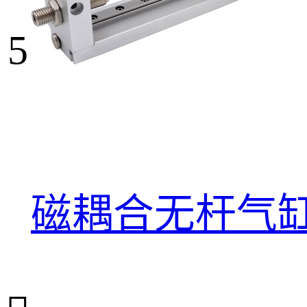
5
磁耦合无杆气