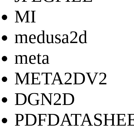
MI
medusa2d
meta
META2DV2
DGN2D
PDFDATASHE