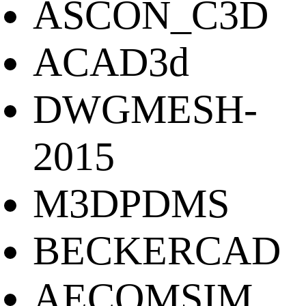
ASCON_C3D
ACAD3d
DWGMESH-
2015
M3DPDMS
BECKERCAD
AECOMSIM