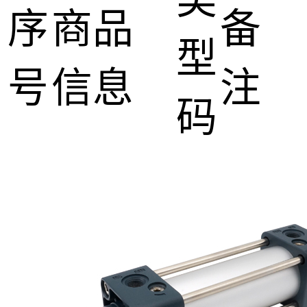
类
序
商品
备
型
号
信息
注
码