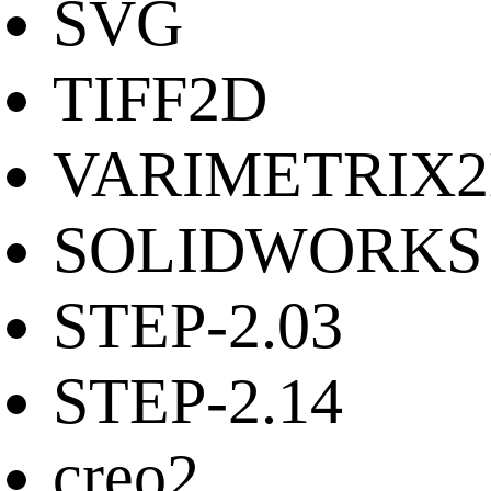
SVG
TIFF2D
VARIMETRIX
SOLIDWORKS
STEP-2.03
STEP-2.14
creo2