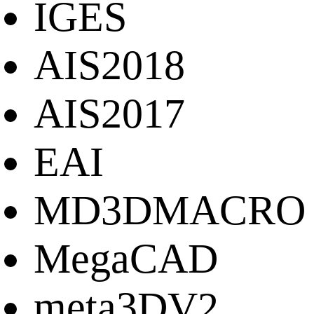
IGES
AIS2018
AIS2017
EAI
MD3DMACRO
MegaCAD
meta3DV2