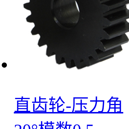
直齿轮-压力角