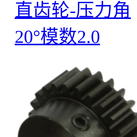
直齿轮-压力角
20°模数2.0