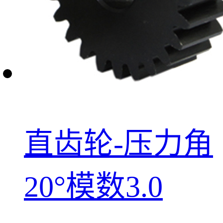
直齿轮-压力角
20°模数3.0