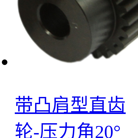
带凸肩型直齿
轮-压力角20°