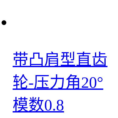
带凸肩型直齿
轮-压力角20°
模数0.8